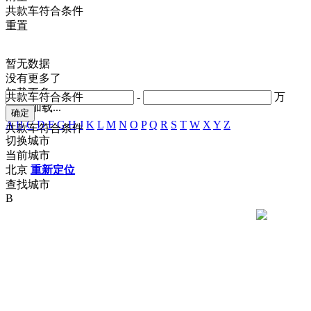
共
款车符合条件
重置
暂无数据
没有更多了
加载更多
共
款车符合条件
-
万
正在加载...
A
B
C
D
F
G
H
J
K
L
M
N
O
P
Q
R
S
T
W
X
Y
Z
共
款车符合条件
切换城市
当前城市
北京
重新定位
查找城市
B