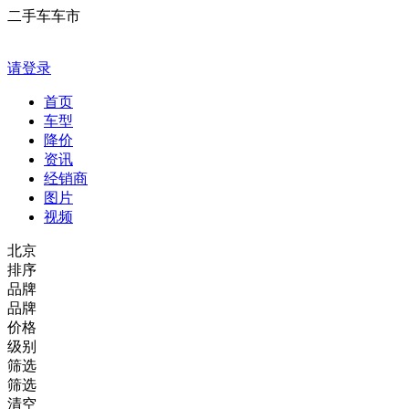
二手车车市
请登录
首页
车型
降价
资讯
经销商
图片
视频
北京
排序
品牌
品牌
价格
级别
筛选
筛选
清空