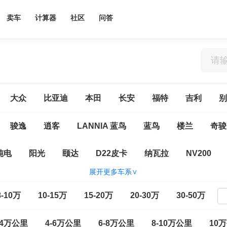
卖车
计算器
社区
问答
大众
比亚迪
本田
长安
福特
吉利
别
骏逸
逍客
LANNIA 蓝鸟
蓝鸟
楼兰
奇骏
纯电
阳光
颐达
D22皮卡
纳瓦拉
NV200
展开更多车系∨
(进口)
日产370Z
日产GT-R
途乐
西玛(海外)
8-10万
10-15万
15-20万
20-30万
30-50万
-4万公里
4-6万公里
6-8万公里
8-10万公里
10