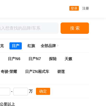
登录
注册
搜 索
克
日产
红旗
全部品牌
日产N6
日产N7
探陆
天籁
奇骏·荣耀
日产ZN厢式车
碧莲
-
万
确定
万公里以上