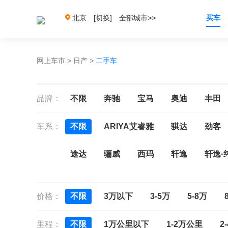
北京
[切换]
全部城市>>
买车
网上车市
>
日产
>
二手车
品牌：
不限
奔驰
宝马
奥迪
丰田
车系：
不限
ARIYA艾睿雅
骐达
劲客
途达
骊威
西玛
轩逸
轩逸·
风度cefiro
风雅Fuga
贵士
奇骏
价格：
不限
3万以下
3-5万
5-8万
里程：
不限
1万公里以下
1-2万公里
2