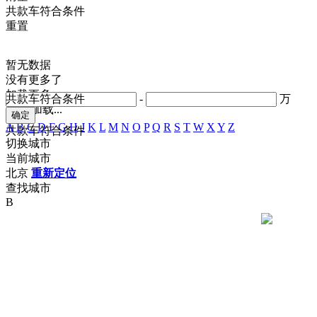
共
款车符合条件
重置
暂无数据
没有更多了
加载更多
共
款车符合条件
-
万
正在加载...
A
B
C
D
F
G
H
J
K
L
M
N
O
P
Q
R
S
T
W
X
Y
Z
共
款车符合条件
切换城市
当前城市
北京
重新定位
查找城市
B