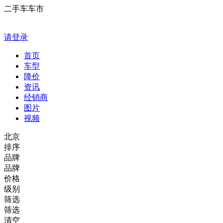
二手车车市
请登录
首页
车型
降价
资讯
经销商
图片
视频
北京
排序
品牌
品牌
价格
级别
筛选
筛选
清空