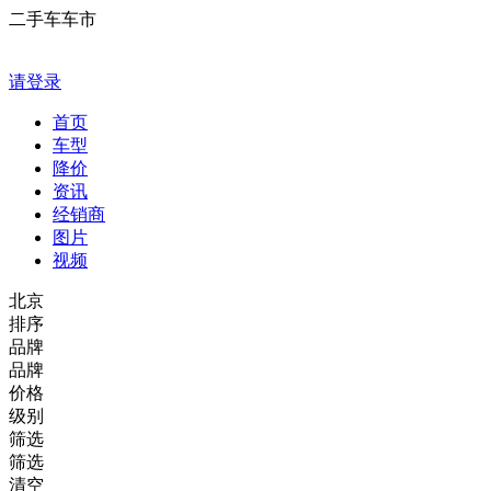
二手车车市
请登录
首页
车型
降价
资讯
经销商
图片
视频
北京
排序
品牌
品牌
价格
级别
筛选
筛选
清空