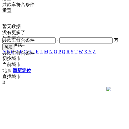
共
款车符合条件
重置
暂无数据
没有更多了
加载更多
共
款车符合条件
-
万
正在加载...
A
B
C
D
F
G
H
J
K
L
M
N
O
P
Q
R
S
T
W
X
Y
Z
共
款车符合条件
切换城市
当前城市
北京
重新定位
查找城市
B