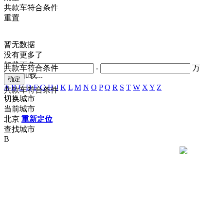
共
款车符合条件
重置
暂无数据
没有更多了
加载更多
共
款车符合条件
-
万
正在加载...
A
B
C
D
F
G
H
J
K
L
M
N
O
P
Q
R
S
T
W
X
Y
Z
共
款车符合条件
切换城市
当前城市
北京
重新定位
查找城市
B