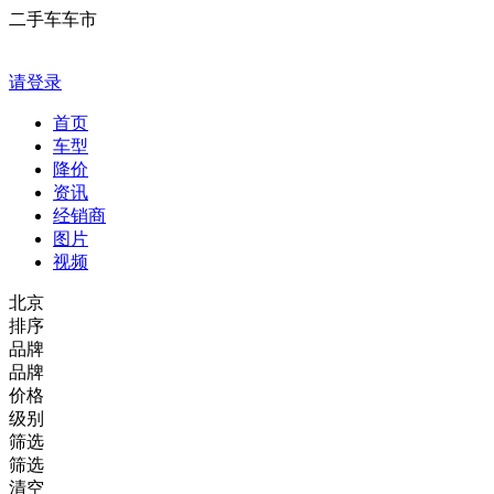
二手车车市
请登录
首页
车型
降价
资讯
经销商
图片
视频
北京
排序
品牌
品牌
价格
级别
筛选
筛选
清空