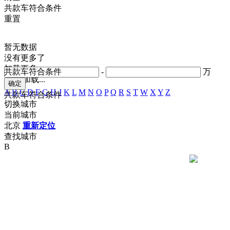
共
款车符合条件
重置
暂无数据
没有更多了
加载更多
共
款车符合条件
-
万
正在加载...
A
B
C
D
F
G
H
J
K
L
M
N
O
P
Q
R
S
T
W
X
Y
Z
共
款车符合条件
切换城市
当前城市
北京
重新定位
查找城市
B