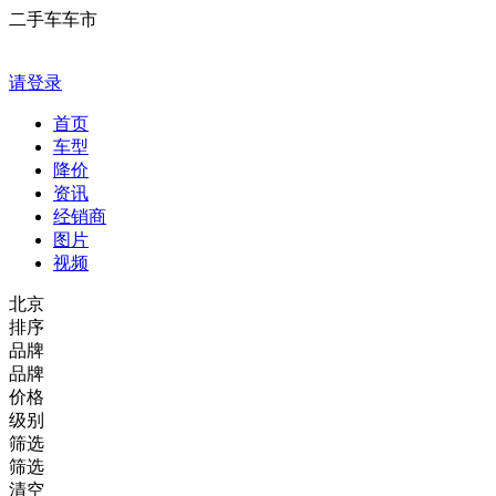
二手车车市
请登录
首页
车型
降价
资讯
经销商
图片
视频
北京
排序
品牌
品牌
价格
级别
筛选
筛选
清空