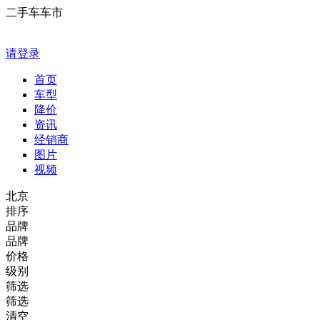
二手车车市
请登录
首页
车型
降价
资讯
经销商
图片
视频
北京
排序
品牌
品牌
价格
级别
筛选
筛选
清空