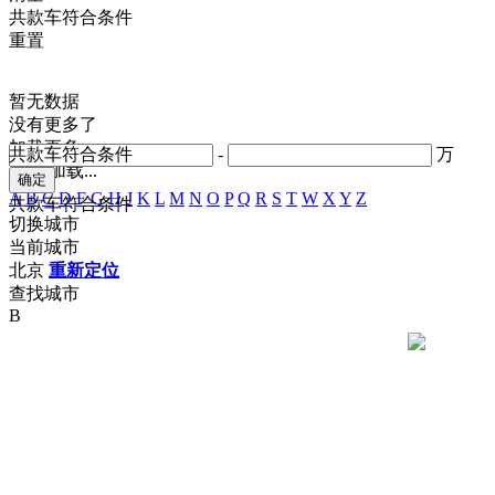
共
款车符合条件
重置
暂无数据
没有更多了
加载更多
共
款车符合条件
-
万
正在加载...
A
B
C
D
F
G
H
J
K
L
M
N
O
P
Q
R
S
T
W
X
Y
Z
共
款车符合条件
切换城市
当前城市
北京
重新定位
查找城市
B