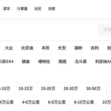
卖车
计算器
社区
问答
大众
比亚迪
本田
长安
福特
吉利
别
天语SX4
骁途
维特拉
雨燕
北斗星
利亚纳A
8-10万
10-15万
15-20万
20-30万
30-50万
-4万公里
4-6万公里
6-8万公里
8-10万公里
10