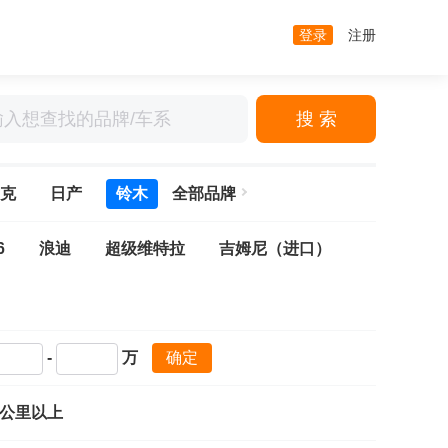
登录
注册
搜 索
克
日产
铃木
全部品牌
6
浪迪
超级维特拉
吉姆尼（进口）
-
万
确定
万公里以上