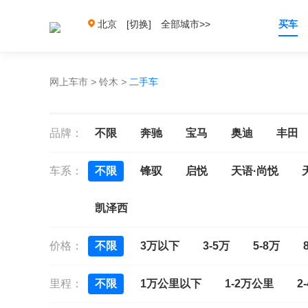
北京
[切换]
全部城市>>
买车
网上车市
>
铃木
>
二手车
品牌：
不限
奔驰
宝马
奥迪
丰田
车系：
不限
锋驭
启悦
天语·尚悦
凯泽西
价格：
不限
3万以下
3-5万
5-8万
里程：
不限
1万公里以下
1-2万公里
2