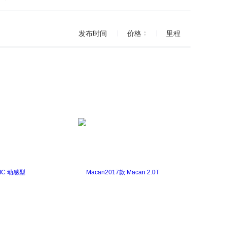
奔驰S级新能源
奔驰SLC
奔驰SL级
发布时间
价格
里程
C级AMG
奔驰CLA级AMG
B AMG
奔驰GLC AMG
奔驰S级AMG
奔驰SL级AMG