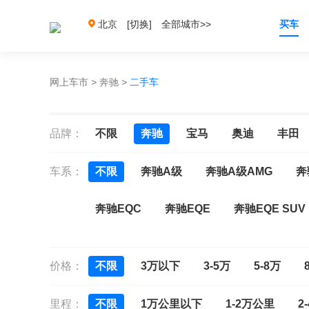
北京
[切换]
全部城市>>
买车
网上车市
>
奔驰
>
二手车
品牌：
不限
奔驰
宝马
奥迪
丰田
车系：
不限
奔驰A级
奔驰A级AMG
奔
奔驰EQC
奔驰EQE
奔驰EQE SUV
奔驰GLE Coupe
奔驰GLE Coupe新能
价格：
不限
3万以下
3-5万
5-8万
奔驰CLS
奔驰E级(进口)
奔驰G级
里程：
不限
1万公里以下
1-2万公里
2