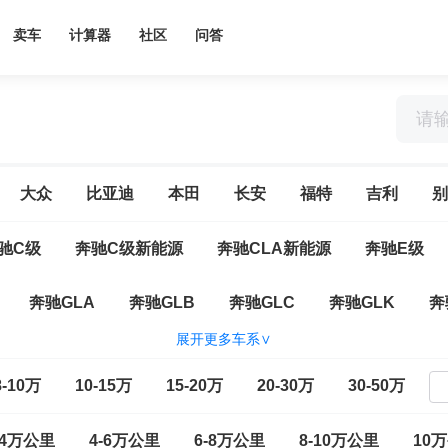
卖车
计算器
社区
问答
大众
比亚迪
本田
长安
福特
吉利
别
驰C级
奔驰C级新能源
奔驰CLA新能源
奔驰E级
奔驰GLA
奔驰GLB
奔驰GLC
奔驰GLK
奔
展开更多车系∨
源
奔驰A级(进口)
奔驰B级
奔驰C级(进口)
奔驰
8-10万
10-15万
15-20万
20-30万
30-50万
纯电
奔驰EQS
奔驰EQS SUV
奔驰G级
奔驰GLA
-4万公里
4-6万公里
6-8万公里
8-10万公里
10