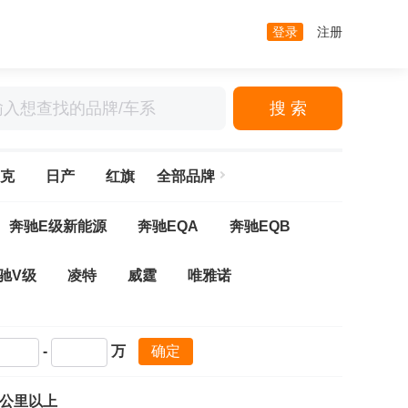
登录
注册
搜 索
克
日产
红旗
全部品牌
奔驰E级新能源
奔驰EQA
奔驰EQB
驰V级
凌特
威霆
唯雅诺
CLA
奔驰CLE
奔驰CL级
奔驰CLK
-
万
确定
(进口)
奔驰GLC Coupe(进口)
奔驰GLE
万公里以上