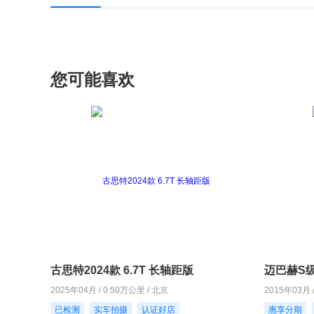
您可能喜欢
古思特2024款 6.7T 长轴距版
迈巴赫S级2
2025年04月 / 0.50万公里 / 北京
2015年03月 
已检测
实车拍摄
认证好店
惠享分期