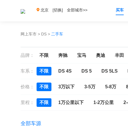
北京
[切换]
全部城市>>
买车
网上车市
>
DS
>
二手车
品牌：
不限
奔驰
宝马
奥迪
丰田
车系：
不限
DS 4S
DS 5
DS 5LS
价格：
不限
3万以下
3-5万
5-8万
里程：
不限
1万公里以下
1-2万公里
2
全部车源