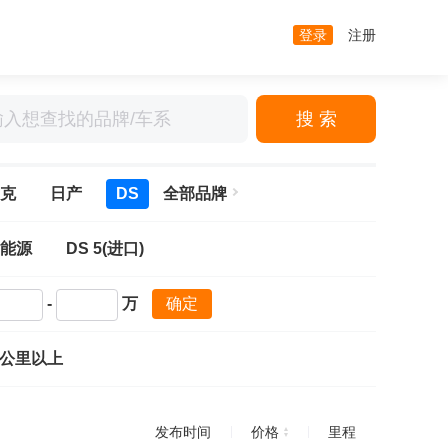
登录
注册
搜 索
克
日产
DS
全部品牌
新能源
DS 5(进口)
-
万
确定
万公里以上
发布时间
价格
里程