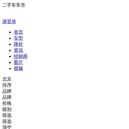
二手车车市
请登录
首页
车型
降价
资讯
经销商
图片
视频
北京
排序
品牌
品牌
价格
级别
筛选
筛选
清空