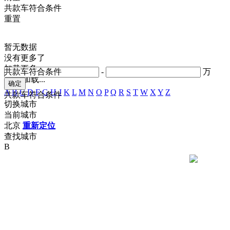
共
款车符合条件
重置
暂无数据
没有更多了
加载更多
共
款车符合条件
-
万
正在加载...
A
B
C
D
F
G
H
J
K
L
M
N
O
P
Q
R
S
T
W
X
Y
Z
共
款车符合条件
切换城市
当前城市
北京
重新定位
查找城市
B