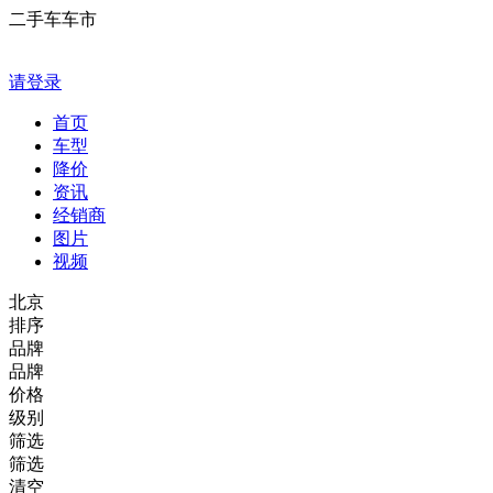
二手车车市
请登录
首页
车型
降价
资讯
经销商
图片
视频
北京
排序
品牌
品牌
价格
级别
筛选
筛选
清空