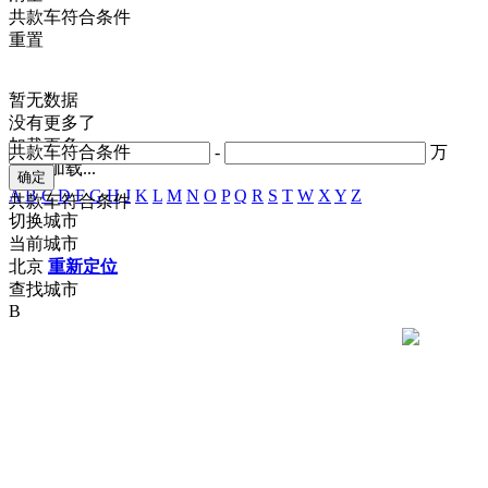
共
款车符合条件
重置
暂无数据
没有更多了
加载更多
共
款车符合条件
-
万
正在加载...
A
B
C
D
F
G
H
J
K
L
M
N
O
P
Q
R
S
T
W
X
Y
Z
共
款车符合条件
切换城市
当前城市
北京
重新定位
查找城市
B