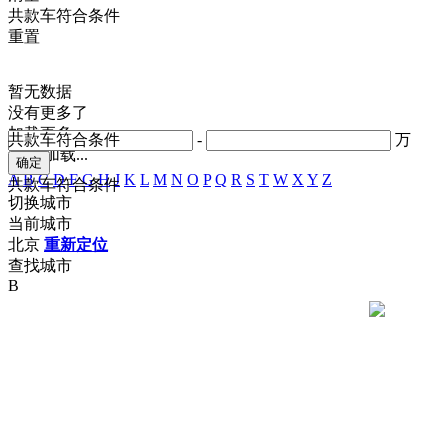
共
款车符合条件
重置
暂无数据
没有更多了
加载更多
共
款车符合条件
-
万
正在加载...
A
B
C
D
F
G
H
J
K
L
M
N
O
P
Q
R
S
T
W
X
Y
Z
共
款车符合条件
切换城市
当前城市
北京
重新定位
查找城市
B