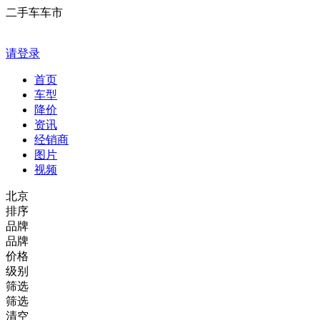
二手车车市
请登录
首页
车型
降价
资讯
经销商
图片
视频
北京
排序
品牌
品牌
价格
级别
筛选
筛选
清空