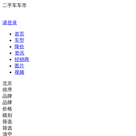
二手车车市
请登录
首页
车型
降价
资讯
经销商
图片
视频
北京
排序
品牌
品牌
价格
级别
筛选
筛选
清空