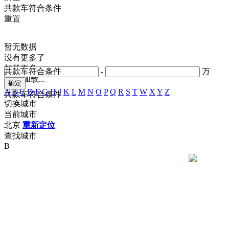
共
款车符合条件
重置
暂无数据
没有更多了
加载更多
共
款车符合条件
-
万
正在加载...
A
B
C
D
F
G
H
J
K
L
M
N
O
P
Q
R
S
T
W
X
Y
Z
共
款车符合条件
切换城市
当前城市
北京
重新定位
查找城市
B