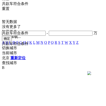
共
款车符合条件
重置
暂无数据
没有更多了
加载更多
共
款车符合条件
-
万
正在加载...
A
B
C
D
F
G
H
J
K
L
M
N
O
P
Q
R
S
T
W
X
Y
Z
共
款车符合条件
切换城市
当前城市
北京
重新定位
查找城市
B