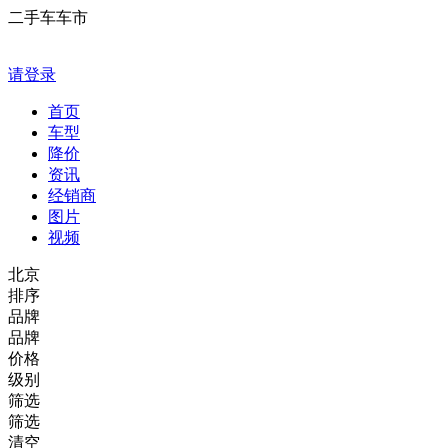
二手车车市
请登录
首页
车型
降价
资讯
经销商
图片
视频
北京
排序
品牌
品牌
价格
级别
筛选
筛选
清空