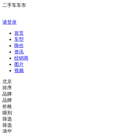
二手车车市
请登录
首页
车型
降价
资讯
经销商
图片
视频
北京
排序
品牌
品牌
价格
级别
筛选
筛选
清空