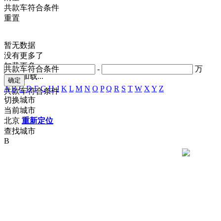
共
款车符合条件
重置
暂无数据
没有更多了
加载更多
共
款车符合条件
-
万
正在加载...
A
B
C
D
F
G
H
J
K
L
M
N
O
P
Q
R
S
T
W
X
Y
Z
共
款车符合条件
切换城市
当前城市
北京
重新定位
查找城市
B