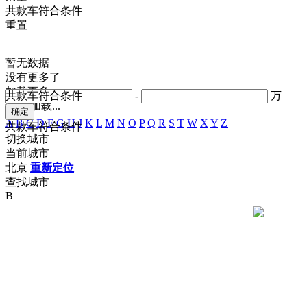
共
款车符合条件
重置
暂无数据
没有更多了
加载更多
共
款车符合条件
-
万
正在加载...
A
B
C
D
F
G
H
J
K
L
M
N
O
P
Q
R
S
T
W
X
Y
Z
共
款车符合条件
切换城市
当前城市
北京
重新定位
查找城市
B