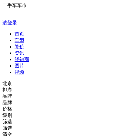
二手车车市
请登录
首页
车型
降价
资讯
经销商
图片
视频
北京
排序
品牌
品牌
价格
级别
筛选
筛选
清空