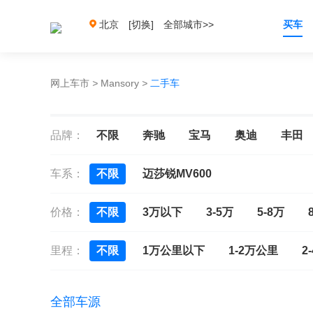
北京
[切换]
全部城市>>
买车
网上车市
>
Mansory
>
二手车
品牌：
不限
奔驰
宝马
奥迪
丰田
车系：
不限
迈莎锐MV600
价格：
不限
3万以下
3-5万
5-8万
里程：
不限
1万公里以下
1-2万公里
2
全部车源