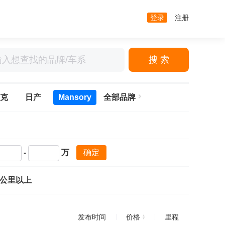
登录
注册
搜 索
克
日产
Mansory
全部品牌
-
万
确定
万公里以上
发布时间
价格
里程