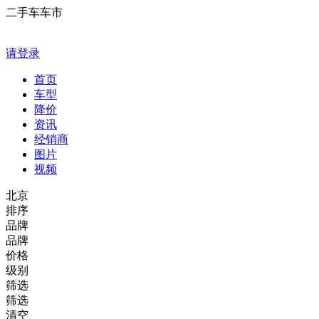
二手车车市
请登录
首页
车型
降价
资讯
经销商
图片
视频
北京
排序
品牌
品牌
价格
级别
筛选
筛选
清空