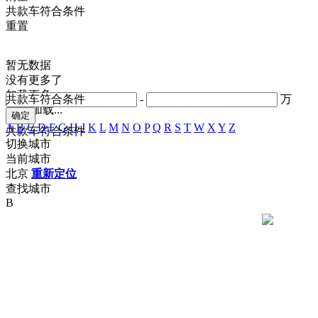
共
款车符合条件
重置
暂无数据
没有更多了
加载更多
共
款车符合条件
-
万
正在加载...
A
B
C
D
F
G
H
J
K
L
M
N
O
P
Q
R
S
T
W
X
Y
Z
共
款车符合条件
切换城市
当前城市
北京
重新定位
查找城市
B