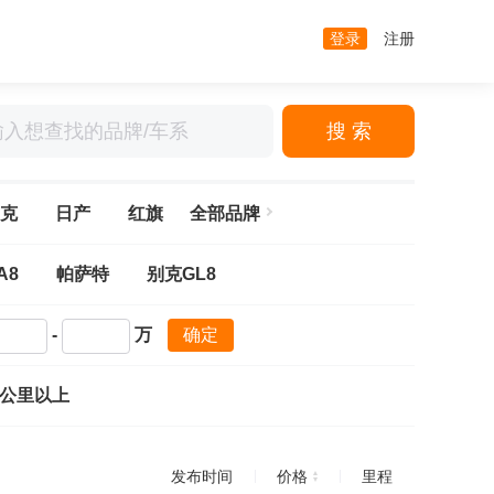
登录
注册
搜 索
克
日产
红旗
全部品牌
A8
帕萨特
别克GL8
-
万
确定
万公里以上
发布时间
价格
里程