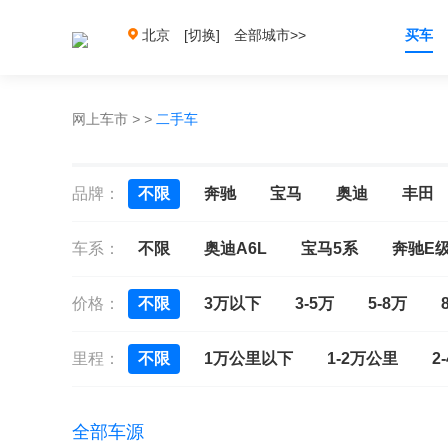
北京
[切换]
全部城市>>
买车
网上车市
>
>
二手车
品牌：
不限
奔驰
宝马
奥迪
丰田
车系：
不限
奥迪A6L
宝马5系
奔驰E
价格：
不限
3万以下
3-5万
5-8万
里程：
不限
1万公里以下
1-2万公里
2
全部车源