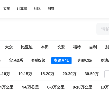
卖车
计算器
社区
问答
大众
比亚迪
本田
长安
福特
吉利
别
级
宝马3系
奔驰S级
奥迪A4L
奔驰C级
奥迪
8-10万
10-15万
15-20万
20-30万
30-50万
-4万公里
4-6万公里
6-8万公里
8-10万公里
10