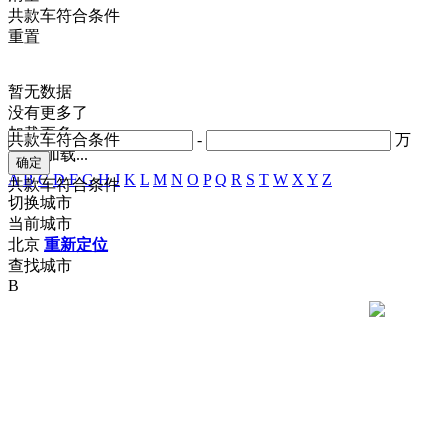
共
款车符合条件
重置
暂无数据
没有更多了
加载更多
共
款车符合条件
-
万
正在加载...
A
B
C
D
F
G
H
J
K
L
M
N
O
P
Q
R
S
T
W
X
Y
Z
共
款车符合条件
切换城市
当前城市
北京
重新定位
查找城市
B