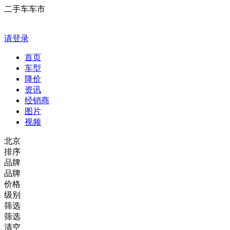
二手车车市
请登录
首页
车型
降价
资讯
经销商
图片
视频
北京
排序
品牌
品牌
价格
级别
筛选
筛选
清空